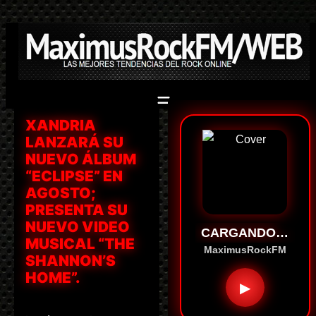
Saltar
al
contenido
XANDRIA
LANZARÁ SU
NUEVO ÁLBUM
“ECLIPSE” EN
AGOSTO;
PRESENTA SU
NUEVO VIDEO
CARGANDO…
MUSICAL “THE
MaximusRockFM
SHANNON’S
HOME”.
▶