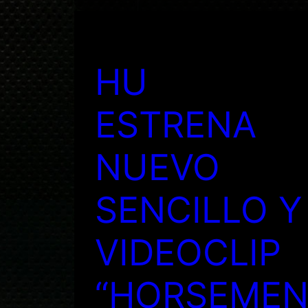
HU
ESTRENA
NUEVO
SENCILLO Y
VIDEOCLIP
“HORSEME