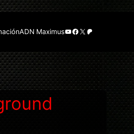
YouTube
Facebook
X
Patreon
mación
ADN Maximus
ground