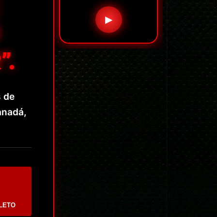
▶
”.
s de
anadá,
LETO