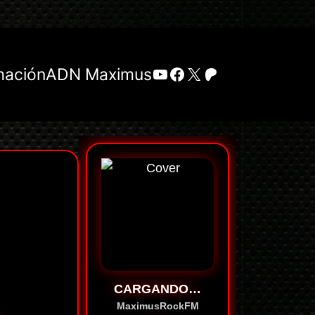
YouTube
Facebook
X
Patreon
mación
ADN Maximus
CARGANDO…
MaximusRockFM