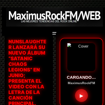
Saltar
al
contenido
NUNSLAUGHTE
R LANZARÁ SU
NUEVO ÁLBUM
“SATANIC
CHAOS
LEGIONS” EN
JUNIO;
CARGANDO…
PRESENTA EL
MaximusRockFM
VIDEO CON LA
LETRA DE LA
▶
CANCIÓN
PRINCIPAL.