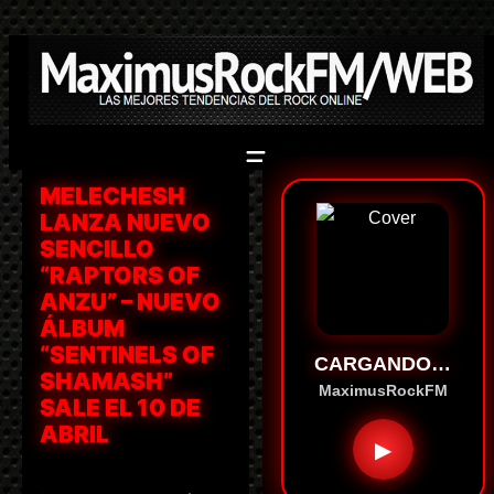
Saltar
al
contenido
MELECHESH
LANZA NUEVO
SENCILLO
“RAPTORS OF
ANZU” – NUEVO
ÁLBUM
“SENTINELS OF
CARGANDO…
SHAMASH”
MaximusRockFM
SALE EL 10 DE
ABRIL
▶