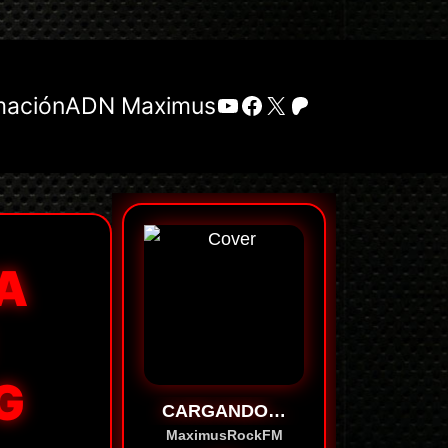
YouTube
Facebook
X
Patreon
mación
ADN Maximus
A
G
CARGANDO…
MaximusRockFM