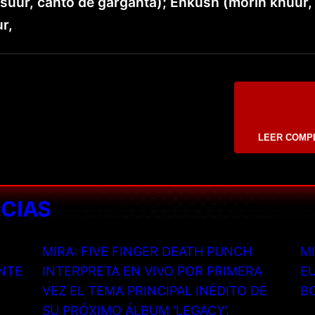
tsuur, canto de garganta); Enkush (morin khuur,
r,
LEER COMP
ICIAS
MIRA: FIVE FINGER DEATH PUNCH
MI
NTE
INTERPRETA EN VIVO POR PRIMERA
EU
VEZ EL TEMA PRINCIPAL INÉDITO DE
B
SU PRÓXIMO ÁLBUM ‘LEGACY’.