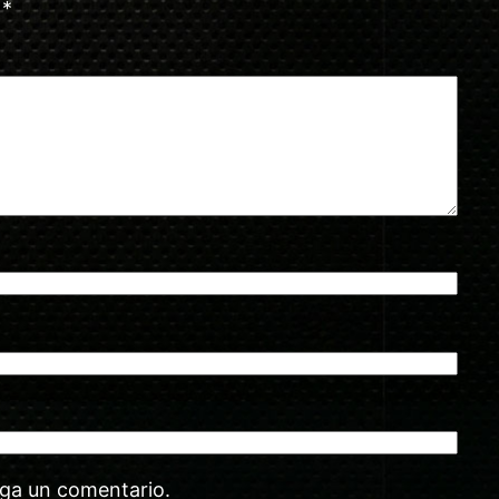
n
*
aga un comentario.