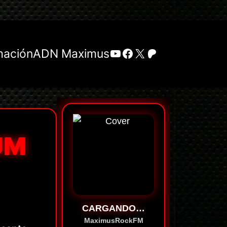
YouTube
Facebook
X
Patreon
mación
ADN Maximus
UM
CARGANDO…
MaximusRockFM