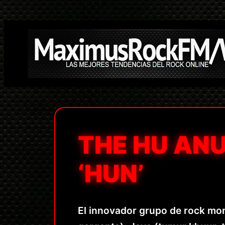
Saltar
al
contenido
THE HU AN
‘HUN’
El innovador grupo de rock mo