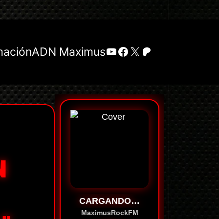
YouTube
Facebook
X
Patreon
mación
ADN Maximus
N
CARGANDO…
MaximusRockFM