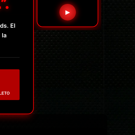
”.
▶
ds. El
 la
LETO