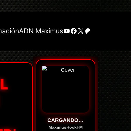
YouTube
Facebook
X
Patreon
mación
ADN Maximus
L
CARGANDO…
MaximusRockFM