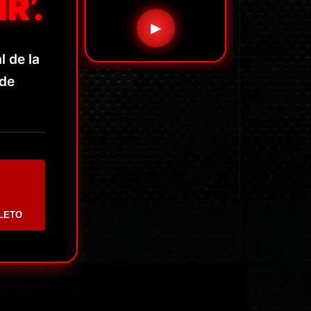
R’.
▶
l de la
 de
LETO