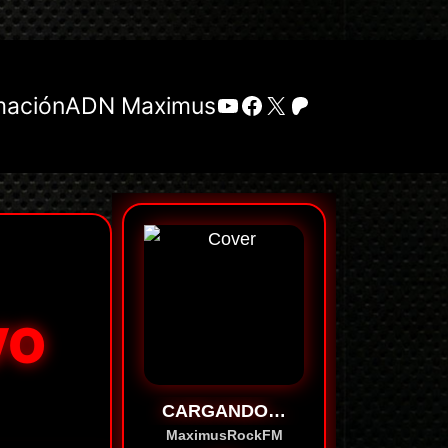
YouTube
Facebook
X
Patreon
mación
ADN Maximus
VO
CARGANDO…
MaximusRockFM