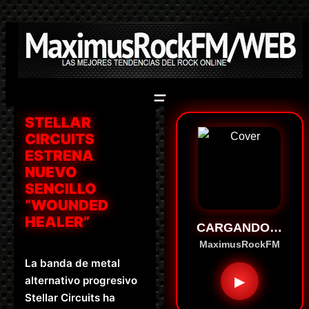
Saltar
al
contenido
STELLAR
CIRCUITS
ESTRENA
NUEVO
SENCILLO
“WOUNDED
HEALER”
CARGANDO…
MaximusRockFM
La banda de metal
▶
alternativo progresivo
Stellar Circuits ha