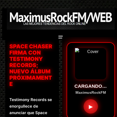
Saltar
al
contenido
SPACE CHASER
FIRMA CON
TESTIMONY
RECORDS;
NUEVO ÁLBUM
PRÓXIMAMENT
E
CARGANDO…
MaximusRockFM
Testimony Records se
▶
enorgullece de
anunciar que Space