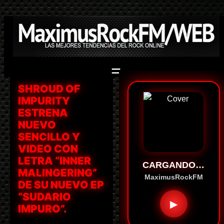
Saltar
al
contenido
SHROUD OF
IMPURITY
ESTRENA
NUEVO
SENCILLO Y
VIDEO CON
LETRA “INNER
CARGANDO…
MALINGERING”
MaximusRockFM
DE SU NUEVO EP
“SUDARIO
▶
IMPURO”.