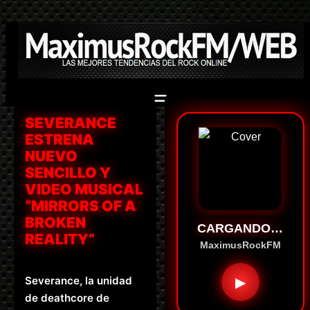
Saltar
al
contenido
SEVERANCE
ESTRENA
NUEVO
SENCILLO Y
VIDEO MUSICAL
“MIRRORS OF A
BROKEN
CARGANDO…
REALITY”
MaximusRockFM
Severance, la unidad
▶
de deathcore de