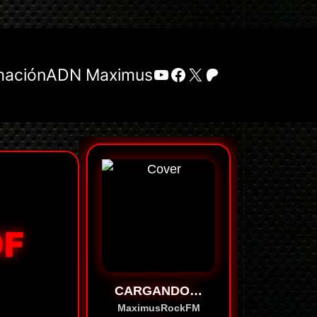
YouTube
Facebook
X
Patreon
mación
ADN Maximus
OF
CARGANDO…
MaximusRockFM