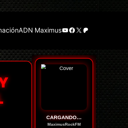
YouTube
Facebook
X
Patreon
mación
ADN Maximus
NY
L
CARGANDO…
MaximusRockFM