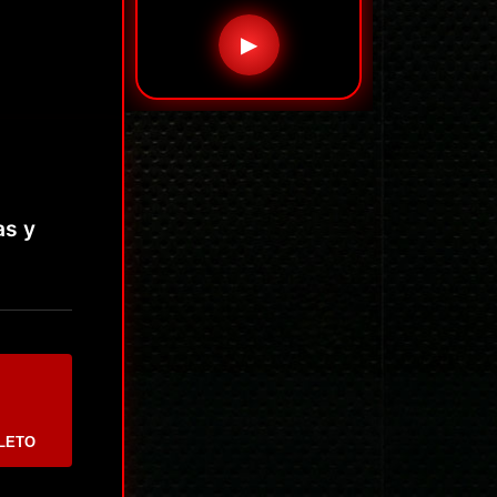
▶
as y
LETO