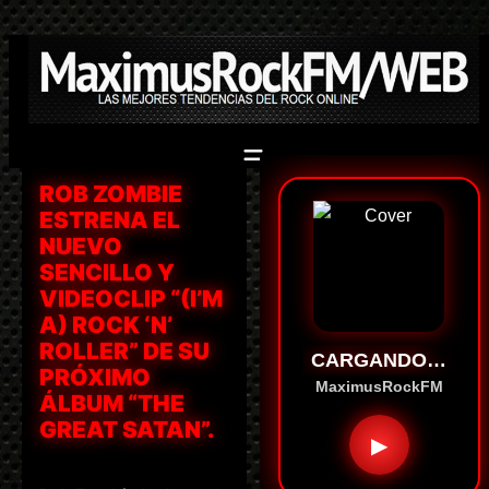
Saltar
al
contenido
ROB ZOMBIE
ESTRENA EL
NUEVO
SENCILLO Y
VIDEOCLIP “(I’M
A) ROCK ‘N’
ROLLER” DE SU
CARGANDO…
PRÓXIMO
MaximusRockFM
ÁLBUM “THE
GREAT SATAN”.
▶