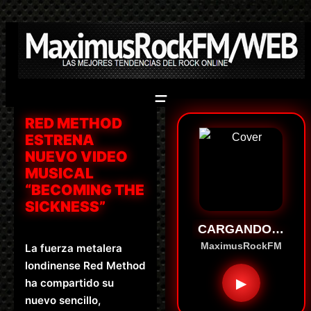
Saltar
al
contenido
RED METHOD
ESTRENA
NUEVO VIDEO
MUSICAL
“BECOMING THE
SICKNESS”
CARGANDO…
MaximusRockFM
La fuerza metalera
londinense Red Method
▶
ha compartido su
nuevo sencillo,