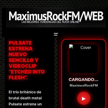
Saltar
al
contenido
PULSATE
ESTRENA
NUEVO
SENCILLO Y
VIDEOCLIP
“ETCHED INTO
FLESH”.
CARGANDO…
MaximusRockFM
El trío británico de
▶
brutal death metal
Pulsate estrena un