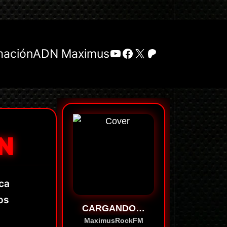
YouTube
Facebook
X
Patreon
mación
ADN Maximus
N
ca
os
CARGANDO…
MaximusRockFM