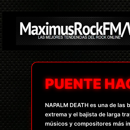
Saltar
al
contenido
PUENTE HA
NAPALM DEATH es una de las ba
extrema y el bajista de larga t
músicos y compositores más i