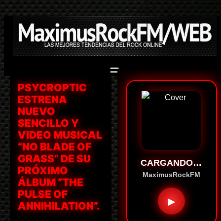
Saltar
al
contenido
PSYCROPTIC
ESTRENA
NUEVO
SENCILLO Y
VIDEO MUSICAL
“NO BLADE OF
GRASS” DE SU
CARGANDO…
PRÓXIMO
MaximusRockFM
ÁLBUM “THE
PULSE OF
▶
ANNIHILATION”.