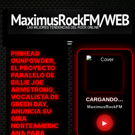
Saltar
al
contenido
PINHEAD
GUNPOWDER,
EL PROYECTO
PARALELO DE
BILLIE JOE
ARMSTRONG,
VOCALISTA DE
CARGANDO…
GREEN DAY,
MaximusRockFM
ANUNCIA SU
GIRA
▶
NORTEAMERIC
ANA PARA