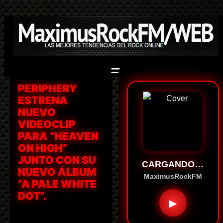
Saltar
al
contenido
PERIPHERY
ESTRENA
NUEVO
VIDEOCLIP
PARA “HEAVEN
ON HIGH”
JUNTO CON SU
CARGANDO…
NUEVO ÁLBUM
MaximusRockFM
“A PALE WHITE
DOT”.
▶