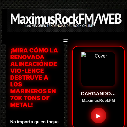
Saltar
al
contenido
¡MIRA CÓMO LA
RENOVADA
ALINEACIÓN DE
VIO-LENCE
DESTRUYE A
LOS
MARINEROS EN
CARGANDO…
70K TONS OF
MaximusRockFM
METAL!
▶
No importa quién toque