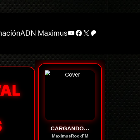
YouTube
Facebook
X
Patreon
mación
ADN Maximus
VAL
S
CARGANDO…
MaximusRockFM