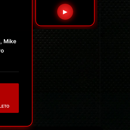
▶
, Mike
vo
LETO