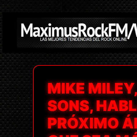
Saltar
al
contenido
MIKE MILEY
SONS, HABL
PRÓXIMO Á