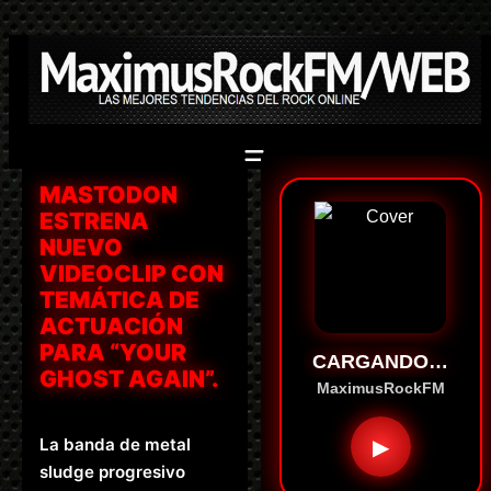
Saltar
al
contenido
MASTODON
ESTRENA
NUEVO
VIDEOCLIP CON
TEMÁTICA DE
ACTUACIÓN
PARA “YOUR
CARGANDO…
GHOST AGAIN”.
MaximusRockFM
La banda de metal
▶
sludge progresivo