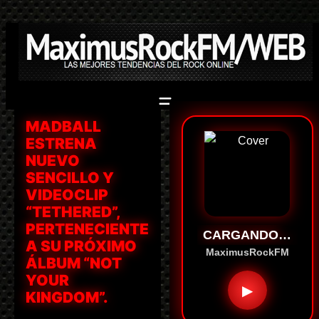
Saltar
al
contenido
MADBALL
ESTRENA
NUEVO
SENCILLO Y
VIDEOCLIP
“TETHERED”,
PERTENECIENTE
CARGANDO…
A SU PRÓXIMO
MaximusRockFM
ÁLBUM “NOT
YOUR
▶
KINGDOM”.