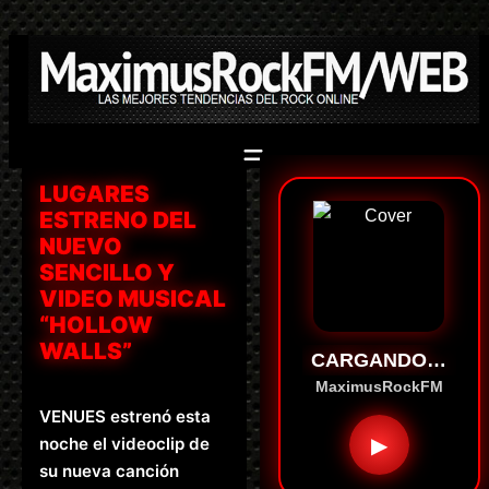
Saltar
al
contenido
LUGARES
ESTRENO DEL
NUEVO
SENCILLO Y
VIDEO MUSICAL
“HOLLOW
WALLS”
CARGANDO…
MaximusRockFM
VENUES estrenó esta
▶
noche el videoclip de
su nueva canción