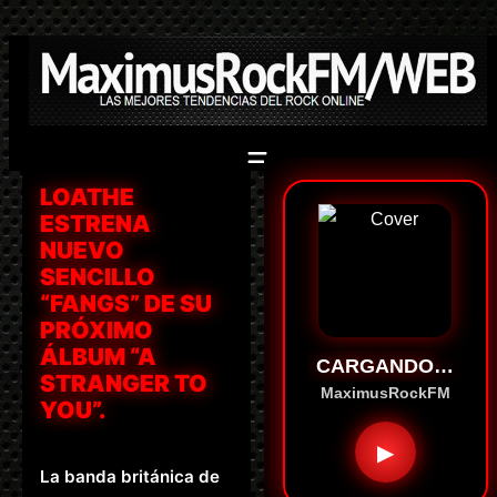
Saltar
al
contenido
LOATHE
ESTRENA
NUEVO
SENCILLO
“FANGS” DE SU
PRÓXIMO
ÁLBUM “A
CARGANDO…
STRANGER TO
MaximusRockFM
YOU”.
▶
La banda británica de