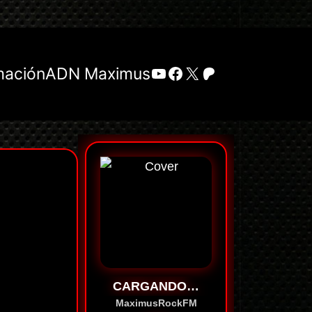
YouTube
Facebook
X
Patreon
mación
ADN Maximus
CARGANDO…
MaximusRockFM