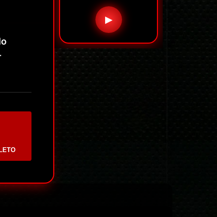
▶
lo
r
LETO