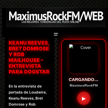
Saltar
al
contenido
KEANU REEVES,
BRET DOMROSE
Y ROB
MAILHOUSE –
ENTREVISTA
PARA DOGSTAR
CARGANDO…
MaximusRockFM
En la entrevista de
portada de Loudwire,
▶
Keanu Reeves, Bret
Domrose y Rob