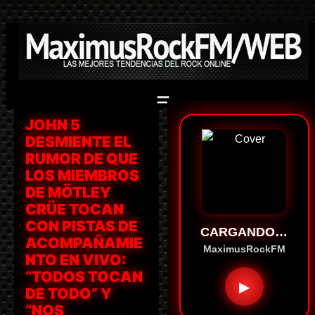
Saltar
al
contenido
JOHN 5
DESMIENTE EL
RUMOR DE QUE
LOS MIEMBROS
DE MÖTLEY
CRÜE TOCAN
CON PISTAS DE
CARGANDO…
ACOMPAÑAMIE
MaximusRockFM
NTO EN VIVO:
“TODOS TOCAN
▶
DE TODO” Y
“NOS