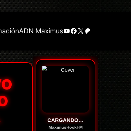
YouTube
Facebook
X
Patreon
mación
ADN Maximus
VO
O
.
CARGANDO…
MaximusRockFM