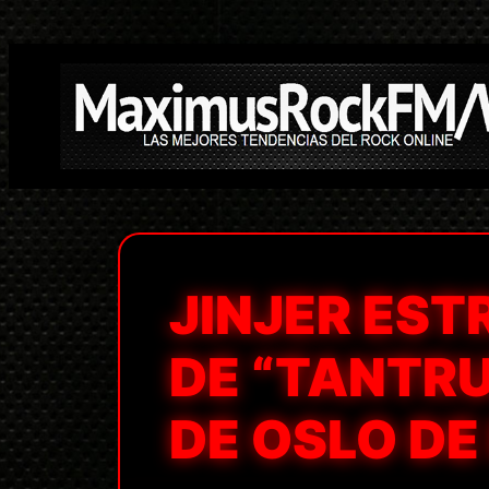
Saltar
al
contenido
JINJER EST
DE “TANTR
DE OSLO DE