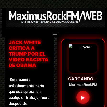
Saltar
al
contenido
JACK WHITE
CRITICA A
TRUMP POR EL
VIDEO RACISTA
DE OBAMA
CARGANDO…
“Este puesto
MaximusRockFM
prácticamente haría
que cualquiera, en
▶
cualquier trabajo, fuera
despedido