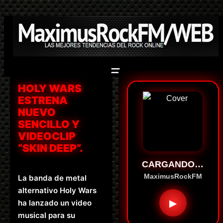
Saltar
al
contenido
HOLY WARS
ESTRENA
NUEVO
SENCILLO Y
VIDEOCLIP
“SKIN DEEP”.
CARGANDO…
MaximusRockFM
La banda de metal
alternativo Holy Wars
▶
ha lanzado un video
musical para su