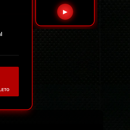
▶
l
LETO