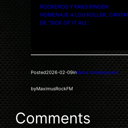
ROCKEROS Y FANS RINDEN
HOMENAJE A LOU KOLLER, CANTA
DE “SICK OF IT ALL”.
Posted
2026-02-09
in
Metal Underground
by
MaximusRockFM
Comments