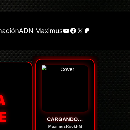
YouTube
Facebook
X
Patreon
mación
ADN Maximus
A
E
CARGANDO…
MaximusRockFM