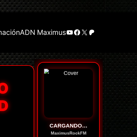
YouTube
Facebook
X
Patreon
mación
ADN Maximus
O
ED
CARGANDO…
MaximusRockFM