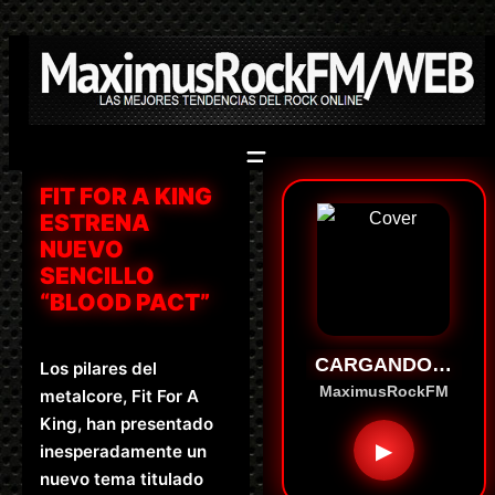
Saltar
al
contenido
FIT FOR A KING
ESTRENA
NUEVO
SENCILLO
“BLOOD PACT”
CARGANDO…
Los pilares del
MaximusRockFM
metalcore, Fit For A
King, han presentado
▶
inesperadamente un
nuevo tema titulado