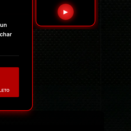
▶
 un
uchar
LETO