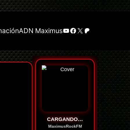
YouTube
Facebook
X
Patreon
mación
ADN Maximus
CARGANDO…
MaximusRockFM