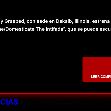
ly Grasped, con sede en Dekalb, Illinois, estrena
me/Domesticate The Intifada”, que se puede esc
LEER COMP
ICIAS