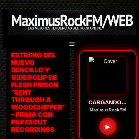
Saltar
al
contenido
ESTRENO DEL
NUEVO
SENCILLO Y
VIDEOCLIP DE
FLESH PRISON
“SENT
THROUGH A
CARGANDO…
WOODCHIPPER”
MaximusRockFM
– FIRMA CON
PAPERCUT
▶
RECORDINGS