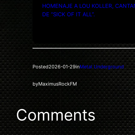
HOMENAJE A LOU KOLLER, CANTA
DE “SICK OF IT ALL”.
Posted
2026-01-29
in
Metal Underground
by
MaximusRockFM
Comments