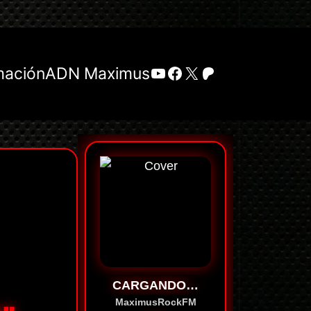
YouTube
Facebook
X
Patreon
mación
ADN Maximus
CARGANDO…
MaximusRockFM