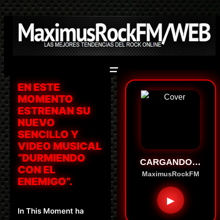
Saltar
al
contenido
EN ESTE
MOMENTO
ESTRENAN SU
NUEVO
SENCILLO Y
VIDEO MUSICAL
“DURMIENDO
CARGANDO…
CON EL
MaximusRockFM
ENEMIGO”.
▶
In This Moment ha