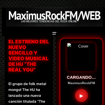
Saltar
al
contenido
EL ESTRENO DEL
NUEVO
SENCILLO Y
VIDEO MUSICAL
DE HU “THE
REAL YOU”
CARGANDO…
MaximusRockFM
El grupo de folk metal
mongol The HU ha
▶
lanzado una nueva
canción titulada “The