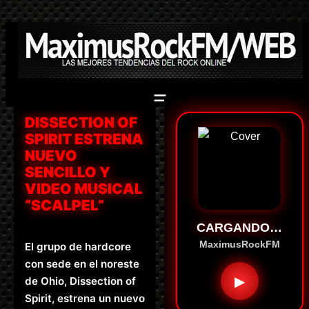
Saltar
al
contenido
DISSECTION OF
SPIRIT ESTRENA
NUEVO
SENCILLO Y
VIDEO MUSICAL
“SCALPEL”
CARGANDO…
MaximusRockFM
El grupo de hardcore
con sede en el noreste
▶
de Ohio, Dissection of
Spirit, estrena un nuevo