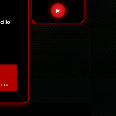
▶
illo
LETO