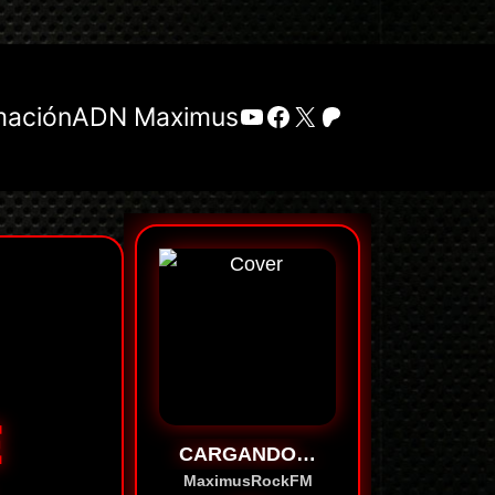
YouTube
Facebook
X
Patreon
mación
ADN Maximus
E
CARGANDO…
MaximusRockFM