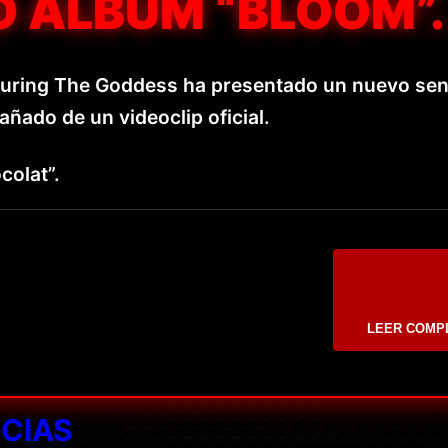
O ÁLBUM “BLOOM”.
guring The Goddess ha presentado un nuevo senc
añado de un videoclip oficial.
colat”.
LEER COMP
ICIAS