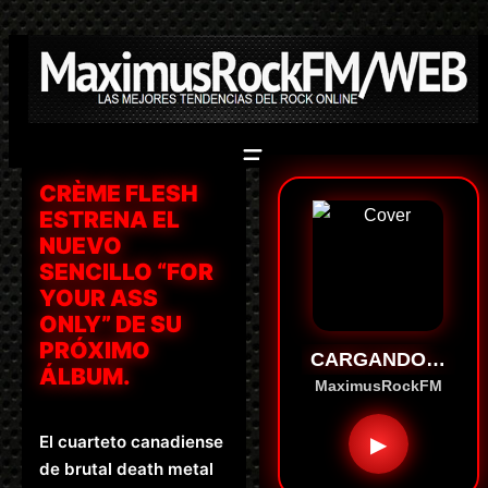
Saltar
al
contenido
CRÈME FLESH
ESTRENA EL
NUEVO
SENCILLO “FOR
YOUR ASS
ONLY” DE SU
PRÓXIMO
CARGANDO…
ÁLBUM.
MaximusRockFM
El cuarteto canadiense
▶
de brutal death metal