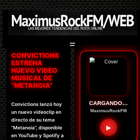
Saltar
al
contenido
CONVICTIONS
ESTRENA
NUEVO VIDEO
MUSICAL DE
“METANOIA”
CARGANDO…
Convictions lanzó hoy
MaximusRockFM
un nuevo videoclip en
directo de su tema
▶
“Metanoia”, disponible
en YouTube y Spotify a