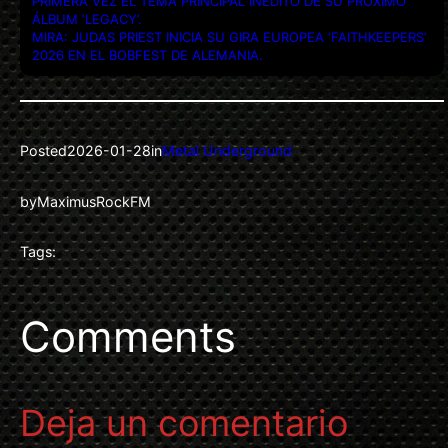
PRIMERA VEZ EL TEMA PRINCIPAL INÉDITO DE SU PRÓXIMO
ÁLBUM ‘LEGACY’.
MIRA: JUDAS PRIEST INICIA SU GIRA EUROPEA ‘FAITHKEEPERS’
2026 EN EL BOBFEST DE ALEMANIA.
Posted
2026-01-28
in
Metal Underground
by
MaximusRockFM
Tags:
Comments
Deja un comentario