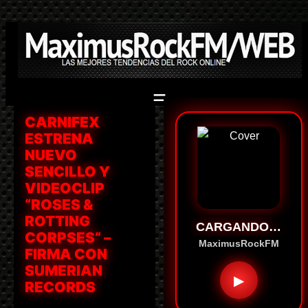
Saltar
al
contenido
CARNIFEX
ESTRENA
NUEVO
SENCILLO Y
VIDEOCLIP
“ROSES &
ROTTING
CARGANDO…
CORPSES” –
MaximusRockFM
FIRMA CON
SUMERIAN
▶
RECORDS