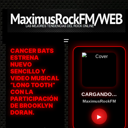
Saltar
al
contenido
CANCER BATS
ESTRENA
NUEVO
SENCILLO Y
VIDEO MUSICAL
“LONG TOOTH”
CON LA
CARGANDO…
PARTICIPACIÓN
MaximusRockFM
DE BROOKLYN
DORAN.
▶