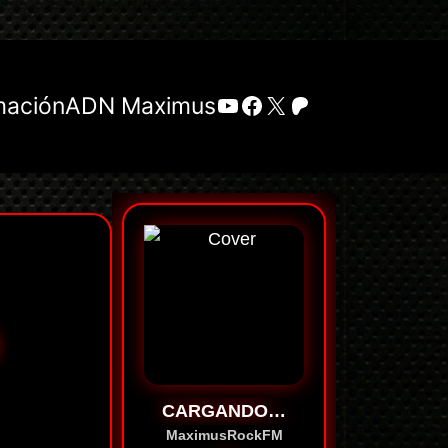
YouTube
Facebook
X
Patreon
mación
ADN Maximus
CARGANDO…
MaximusRockFM